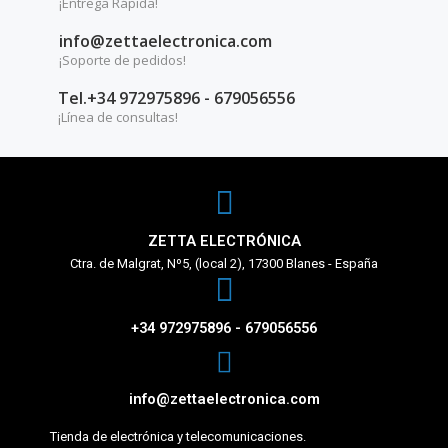
¡Entrega Rápida!
info@zettaelectronica.com
¡Soporte de pedidos!
Tel.+34 972975896 - 679056556
¡Línea de consultas!
ZETTA ELECTRÓNICA
Ctra. de Malgrat, Nº5, (local 2), 17300 Blanes - España
+34 972975896 - 679056556
info@zettaelectronica.com
Tienda de electrónica y telecomunicaciones.