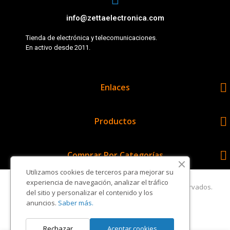
info@zettaelectronica.com
Tienda de electrónica y telecomunicaciones.
En activo desde 2011.

Enlaces

Productos

Comprar Por Categorías
Utilizamos cookies de terceros para mejorar su
experiencia de navegación, analizar el tráfico
Copyright © Zetta Electrónica. Todos los derechos reservados.
del sitio y personalizar el contenido y los
anuncios.
Saber más.
Rechazar
Aceptar cookies