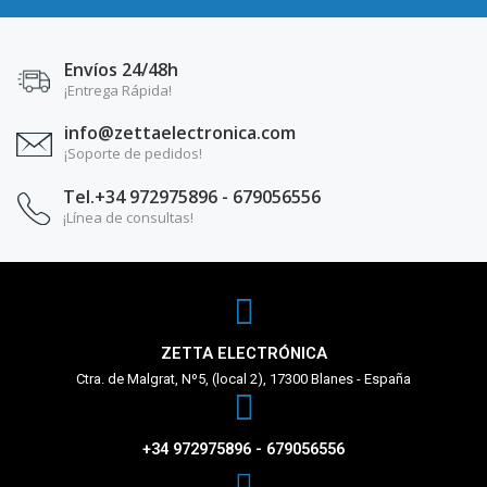
Envíos 24/48h
¡Entrega Rápida!
info@zettaelectronica.com
¡Soporte de pedidos!
Tel.+34 972975896 - 679056556
¡Línea de consultas!
ZETTA ELECTRÓNICA
Ctra. de Malgrat, Nº5, (local 2), 17300 Blanes - España
+34 972975896 - 679056556