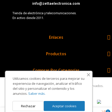
info@zettaelectronica.com
Tienda de electrónica y telecomunicaciones.
En activo desde 2011.

Enlaces

Productos

Comprar Por Categorías
Utilizamos cookies de terceros para mejorar su
experiencia de navegación, analizar el tráfico
Copyright © Zetta Electrónica. Todos los derechos reservados.
del sitio y personalizar el contenido y los
anuncios.
Saber más.
Rechazar
Aceptar cookies
0