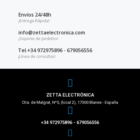
Envíos 24/48h
¡Entrega Rápida!
info@zettaelectronica.com
¡Soporte de pedidos!
Tel.+34 972975896 - 679056556
¡Línea de consultas!
ZETTA ELECTRÓNICA
Ctra. de Malgrat, Nº5, (local 2), 17300 Blanes - España
+34 972975896 - 679056556