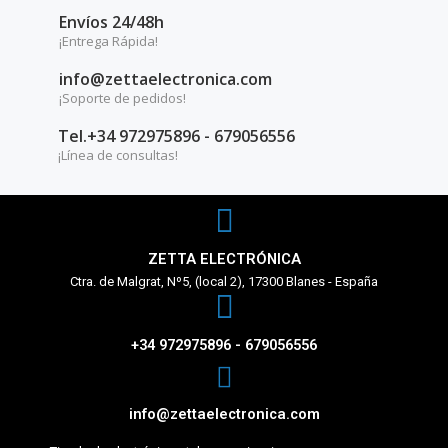
Envíos 24/48h
¡Entrega Rápida!
info@zettaelectronica.com
¡Soporte de pedidos!
Tel.+34 972975896 - 679056556
¡Línea de consultas!
ZETTA ELECTRÓNICA
Ctra. de Malgrat, Nº5, (local 2), 17300 Blanes - España
+34 972975896 - 679056556
info@zettaelectronica.com