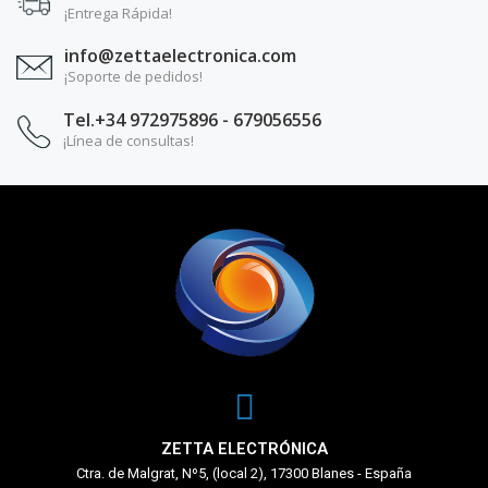
¡Entrega Rápida!
info@zettaelectronica.com
¡Soporte de pedidos!
Tel.+34 972975896 - 679056556
¡Línea de consultas!
ZETTA ELECTRÓNICA
Ctra. de Malgrat, Nº5, (local 2), 17300 Blanes - España