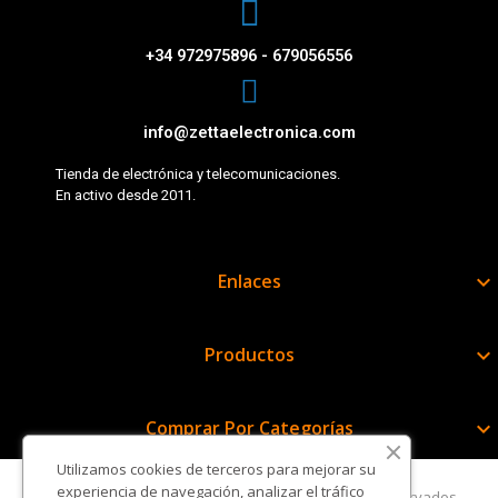
+34 972975896 - 679056556
info@zettaelectronica.com
Tienda de electrónica y telecomunicaciones.
En activo desde 2011.
Enlaces

Productos

Comprar Por Categorías

Utilizamos cookies de terceros para mejorar su
experiencia de navegación, analizar el tráfico
Copyright © Zetta Electrónica. Todos los derechos reservados.