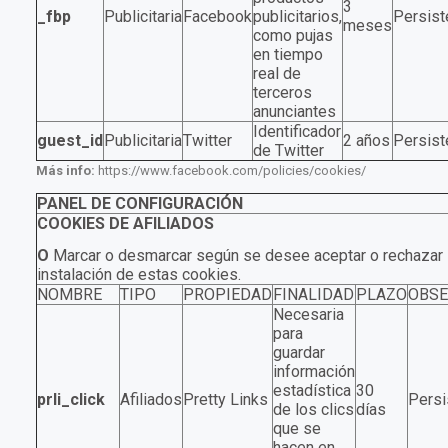
3
_fbp
Publicitaria
Facebook
publicitarios,
Persist
meses
como pujas
en tiempo
real de
terceros
anunciantes
Identificador
guest_id
Publicitaria
Twitter
2 años
Persist
de Twitter
Más info:
https://www.facebook.com/policies/cookies/
PANEL DE CONFIGURACIÓN
COOKIES
DE
AFILIADOS
O
Marcar o desmarcar según se desee aceptar o rechazar 
instalación de estas cookies.
NOMBRE
TIPO
PROPIEDAD
FINALIDAD
PLAZO
OBSE
Necesaria
para
guardar
información
estadística
30
prli_click
Afiliados
Pretty Links
Persi
de los clics
días
que se
hacen en