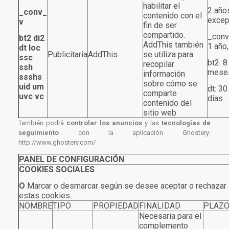
habilitar el
2 año
_conv_
contenido con el
excep
v
fin de ser
compartido.
_conv
bt2 di2
AddThis también
1 año,
dt loc
Publicitaria
AddThis
se utiliza para
ssc
bt2: 8
recopilar
ssh
mese
información
ssshs
sobre cómo se
uid um
dt: 30
comparte
uvc vc
días
contenido del
sitio web
También podrá
controlar los anuncios
y las
tecnologías de
seguimiento
con la aplicación Ghostery:
http://www.ghostery.com/
PANEL DE CONFIGURACIÓN
COOKIES SOCIALES
O
Marcar o desmarcar según se desee aceptar o rechazar l
estas cookies.
NOMBRE
TIPO
PROPIEDAD
FINALIDAD
PLAZ
Necesaria para el
complemento