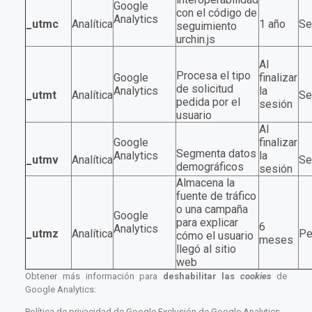
Google
con el código de
Analytics
_utmc
Analítica
1 año
Se
seguimiento
urchin.js
Al
Procesa el tipo
Google
finalizar
de solicitud
Analytics
la
_utmt
Analítica
Se
pedida por el
sesión
usuario
Al
Google
finalizar
Segmenta datos
Analytics
la
_utmv
Analítica
Se
demográficos
sesión
Almacena la
fuente de tráfico
o una campaña
Google
para explicar
6
Analytics
_utmz
Analítica
Pe
cómo el usuario
meses
llegó al sitio
web
Obtener más información para
deshabilitar las
cookies
de
Google Analytics:
Política de privacidad de
Google
Exclusión de Google Analytics