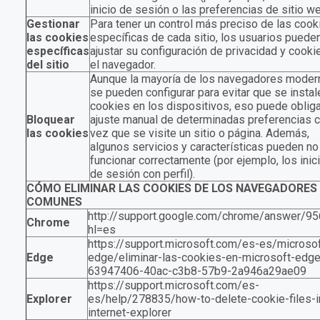
inicio de sesión o las preferencias de sitio we
Gestionar
Para tener un control más preciso de las cook
las cookies
específicas de cada sitio, los usuarios puede
específicas
ajustar su configuración de privacidad y cooki
del sitio
el navegador.
Aunque la mayoría de los navegadores mode
se pueden configurar para evitar que se instal
cookies en los dispositivos, eso puede obliga
Bloquear
ajuste manual de determinadas preferencias 
las cookies
vez que se visite un sitio o página. Además,
algunos servicios y características pueden no
funcionar correctamente (por ejemplo, los inic
de sesión con perfil).
CÓMO ELIMINAR LAS COOKIES DE LOS NAVEGADORES
COMUNES
http://support.google.com/chrome/answer/9
Chrome
hl=es
https://support.microsoft.com/es-es/microsof
Edge
edge/eliminar-las-cookies-en-microsoft-edge
63947406-40ac-c3b8-57b9-2a946a29ae09
https://support.microsoft.com/es-
Explorer
es/help/278835/how-to-delete-cookie-files-i
internet-explorer