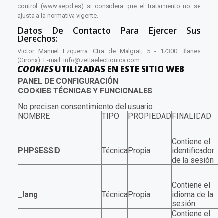
control (www.aepd.es) si considera que el tratamiento no se
ajusta a la normativa vigente.
Datos De Contacto Para Ejercer Sus
Derechos:
Victor Manuel Ezquerra. Ctra de Malgrat, 5 - 17300 Blanes
(Girona). E-mail:
info@zettaelectronica.com
COOKIES
UTILIZADAS EN ESTE SITIO WEB
PANEL DE CONFIGURACIÓN
COOKIES TÉCNICAS Y FUNCIONALES
No precisan consentimiento del usuario
NOMBRE
TIPO
PROPIEDAD
FINALIDAD
Contiene el
PHPSESSID
Técnica
Propia
identificador
de la sesión
Contiene el
_lang
Técnica
Propia
idioma de la
sesión
Contiene el