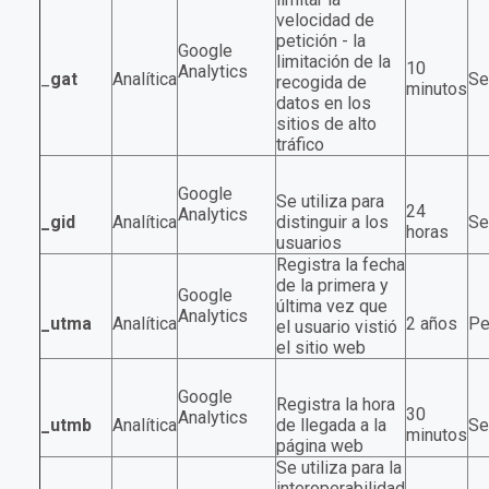
velocidad de
petición - la
Google
limitación de la
10
Analytics
_
gat
Analítica
Se
recogida de
minutos
datos en los
sitios de alto
tráfico
Google
Se utiliza para
24
Analytics
_gid
Analítica
distinguir a los
Se
horas
usuarios
Registra la fecha
de la primera y
Google
última vez que
Analytics
_utma
Analítica
2 años
Pe
el usuario vistió
el sitio web
Google
Registra la hora
30
Analytics
_utmb
Analítica
de llegada a la
Se
minutos
página web
Se utiliza para la
interoperabilidad