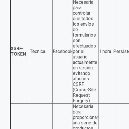
Necesaria
para
controlar
que todos
los envíos
de
formularios
son
efectuados
XSRF-
Técnica
Facebook
por el
1 hora
Persist
TOKEN
usuario
actualmente
en sesión,
evitando
ataques
CSRF
(Cross-Site
Request
Forgery)
Necesaria
para
proporcionar
una serie de
productos