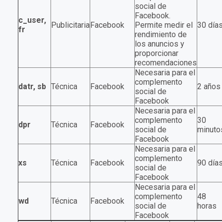
social de
Facebook.
c_user,
Publicitaria
Facebook
Permite medir el
30 día
fr
rendimiento de
los anuncios y
proporcionar
recomendaciones
Necesaria para el
complemento
datr, sb
Técnica
Facebook
2 años
social de
Facebook
Necesaria para el
complemento
30
dpr
Técnica
Facebook
social de
minuto
Facebook
Necesaria para el
complemento
xs
Técnica
Facebook
90 día
social de
Facebook
Necesaria para el
complemento
48
wd
Técnica
Facebook
social de
horas
Facebook