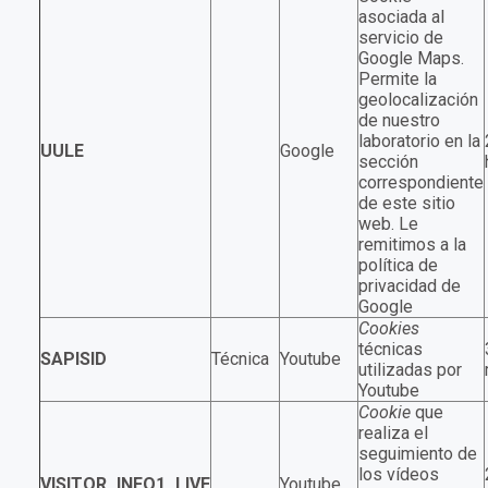
asociada al
servicio de
Google Maps.
Permite la
geolocalización
de nuestro
laboratorio en la
UULE
Google
sección
correspondiente
de este sitio
web. Le
remitimos a la
política de
privacidad de
Google
Cookies
técnicas
SAPISID
Técnica
Youtube
utilizadas por
Youtube
Cookie
que
realiza el
seguimiento de
los vídeos
VISITOR_INFO1_LIVE
Youtube