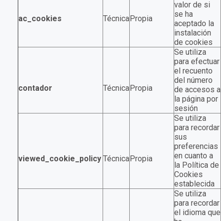
valor de si
se ha
ac_cookies
Técnica
Propia
aceptado la
instalación
de cookies
Se utiliza
para efectuar
el recuento
del número
contador
Técnica
Propia
de accesos a
la página por
sesión
Se utiliza
para recordar
sus
preferencias
en cuanto a
viewed_cookie_policy
Técnica
Propia
la Política de
Cookies
establecida
Se utiliza
para recordar
el idioma que