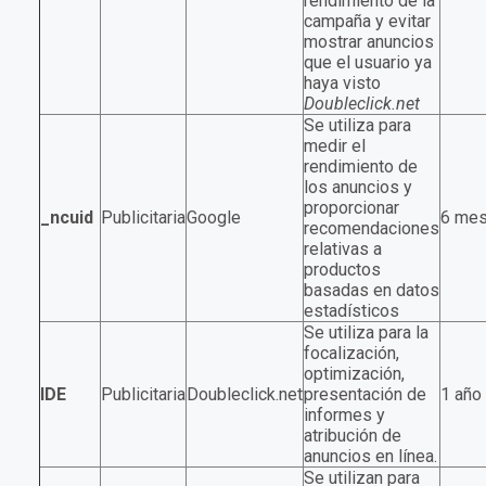
rendimiento de la
campaña y evitar
mostrar anuncios
que el usuario ya
haya visto
Doubleclick.net
Se utiliza para
medir el
rendimiento de
los anuncios y
proporcionar
_ncuid
Publicitaria
Google
6 me
recomendaciones
relativas a
productos
basadas en datos
estadísticos
Se utiliza para la
focalización,
optimización,
IDE
Publicitaria
Doubleclick.net
presentación de
1 año
informes y
atribución de
anuncios en línea.
Se utilizan para