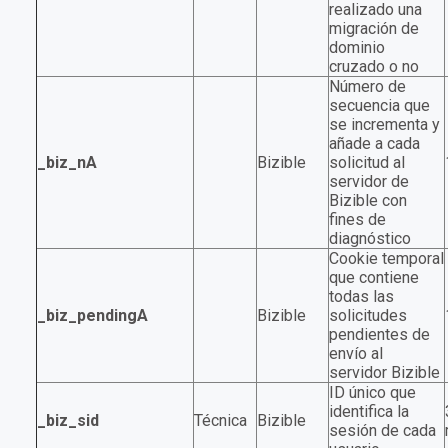
realizado una
migración de
dominio
cruzado o no
Número de
secuencia que
se incrementa y
añade a cada
_biz_nA
Bizible
solicitud al
servidor de
Bizible con
fines de
diagnóstico
Cookie temporal
que contiene
todas las
_biz_pendingA
Bizible
solicitudes
pendientes de
envío al
servidor Bizible
ID único que
identifica la
_biz_sid
Técnica
Bizible
sesión de cada