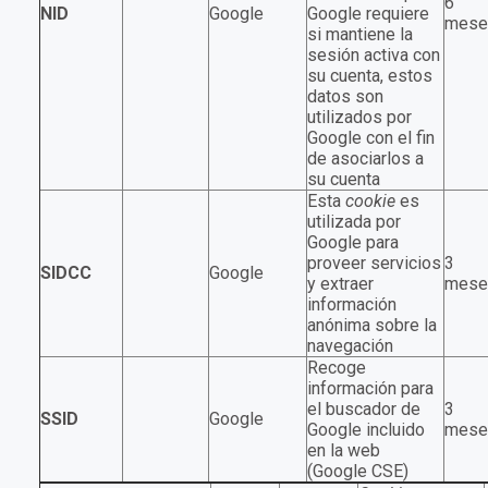
6
NID
Google
Google requiere
mese
si mantiene la
sesión activa con
su cuenta, estos
datos son
utilizados por
Google con el fin
de asociarlos a
su cuenta
Esta
cookie
es
utilizada por
Google para
proveer servicios
3
SIDCC
Google
y extraer
mese
información
anónima sobre la
navegación
Recoge
información para
el buscador de
3
SSID
Google
Google incluido
mese
en la web
(Google CSE)