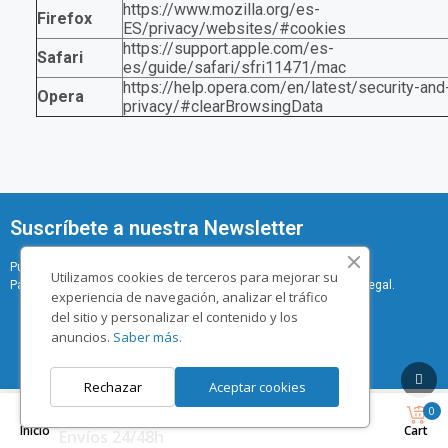
https://www.mozilla.org/es-
Firefox
ES/privacy/websites/#cookies
https://support.apple.com/es-
Safari
es/guide/safari/sfri11471/mac
https://help.opera.com/en/latest/security-and
Opera
privacy/#clearBrowsingData
Suscríbete a nuestra Newsletter
Puede darse de baja en cualquier momento.
Utilizamos cookies de terceros para mejorar su
Para ello, consulte nuestra información de contacto en el aviso legal.
experiencia de navegación, analizar el tráfico
del sitio y personalizar el contenido y los
anuncios.
Saber más.
Rechazar
Aceptar cookies
0
Inicio
Cart
Envíos 24/48h