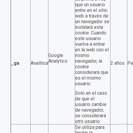
que un usuario
entre en el sitio
web a través de
un navegador se
instalará esta
cookie
. Cuando
este usuario
vuelva a entrar
en la web con el
Google
mismo
Analytics
navegador, la
_ga
Analítica
2 años
Pe
cookie
considerará que
es el mismo
usuario.
Solo en el caso
de que el
usuario cambie
de navegador,
se considerará
otro usuario
Se utiliza para
limitar la