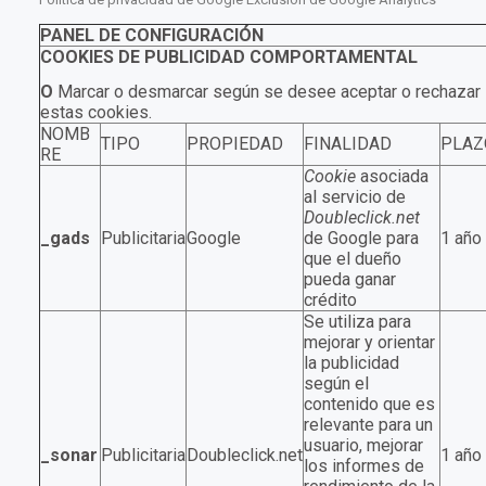
PANEL DE CONFIGURACIÓN
COOKIES DE PUBLICIDAD COMPORTAMENTAL
O
Marcar o desmarcar según se desee aceptar o rechazar l
estas cookies.
NOMB
TIPO
PROPIEDAD
FINALIDAD
PLAZ
RE
Cookie
asociada
al servicio de
Doubleclick.net
_gads
Publicitaria
Google
de Google para
1 año
que el dueño
pueda ganar
crédito
Se utiliza para
mejorar y orientar
la publicidad
según el
contenido que es
relevante para un
usuario, mejorar
_sonar
Publicitaria
Doubleclick.net
1 año
los informes de