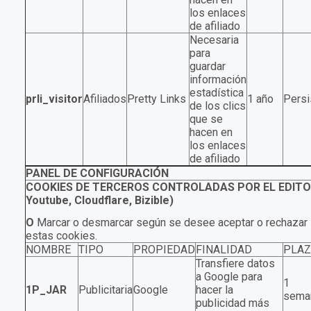
los enlaces
de afiliado
Necesaria
para
guardar
información
estadística
prli_visitor
Afiliados
Pretty Links
1 año
Persi
de los clics
que se
hacen en
los enlaces
de afiliado
PANEL DE CONFIGURACIÓN
COOKIES DE TERCEROS CONTROLADAS POR EL EDITOR
Youtube, Cloudflare, Bizible)
O
Marcar o desmarcar según se desee aceptar o rechazar l
estas cookies.
NOMBRE
TIPO
PROPIEDAD
FINALIDAD
PLA
Transfiere datos
a Google para
1
1P_JAR
Publicitaria
Google
hacer la
sema
publicidad más