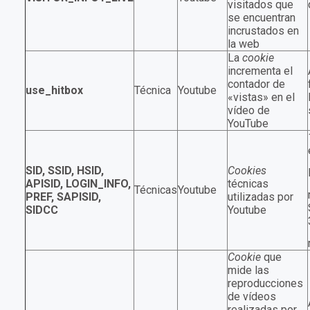
visitados que
se encuentran
incrustados en
la web
La
cookie
incrementa el
contador de
use_hitbox
Técnica
Youtube
«vistas» en el
vídeo de
YouTube
SID, SSID, HSID,
Cookies
APISID, LOGIN_INFO,
técnicas
Técnicas
Youtube
PREF, SAPISID,
utilizadas por
SIDCC
Youtube
Cookie
que
mide las
reproducciones
de vídeos
realizadas por