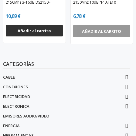
2150Mhz 3-16dB DS2150F
2150Mhz 10dB "F" ATE10
10,89 €
6,78 €
Añadir al carrito
AÑADIR AL CARRITO
CATEGORÍAS
CABLE

CONEXIONES

ELECTRICIDAD

ELECTRONICA

EMISORES AUDIO/VIDEO
ENERGIA

HERRAMIENTAS
