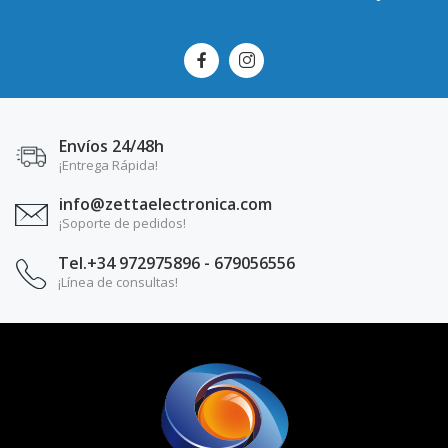
Envíos 24/48h
¡Entrega Rápida!
info@zettaelectronica.com
¡Soporte de pedidos!
Tel.+34 972975896 - 679056556
¡Línea de consultas!