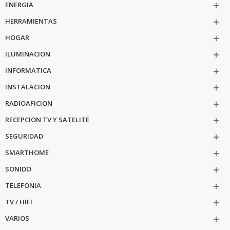
ENERGIA

HERRAMIENTAS

HOGAR

ILUMINACION

INFORMATICA

INSTALACION

RADIOAFICION

RECEPCION TV Y SATELITE

SEGURIDAD

SMARTHOME

SONIDO

TELEFONIA

TV / HIFI

VARIOS
