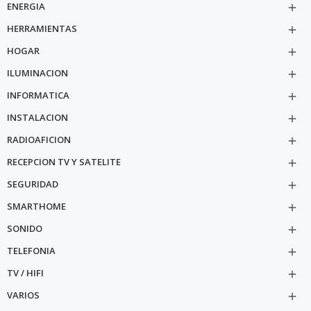
ENERGIA

HERRAMIENTAS

HOGAR

ILUMINACION

INFORMATICA

INSTALACION

RADIOAFICION

RECEPCION TV Y SATELITE

SEGURIDAD

SMARTHOME

SONIDO

TELEFONIA

TV / HIFI

VARIOS
