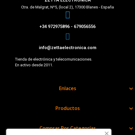
ZETTA ELECTRÓNICA
Ctra. de Malgrat, Nº5, (local 2), 17300 Blanes - España
+34 972975896 - 679056556
info@zettaelectronica.com
Tienda de electrónica y telecomunicaciones.
En activo desde 2011.
Enlaces

Productos

Comprar Por Categorías
