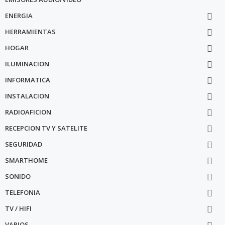
ENERGIA

HERRAMIENTAS

HOGAR

ILUMINACION

INFORMATICA

INSTALACION

RADIOAFICION

RECEPCION TV Y SATELITE

SEGURIDAD

SMARTHOME

SONIDO

TELEFONIA

TV / HIFI

VARIOS