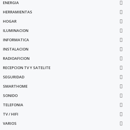
ENERGIA

HERRAMIENTAS

HOGAR

ILUMINACION

INFORMATICA

INSTALACION

RADIOAFICION

RECEPCION TV Y SATELITE

SEGURIDAD

SMARTHOME

SONIDO

TELEFONIA

TV / HIFI

VARIOS
