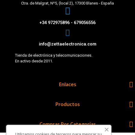
Ctra. de Malgrat, Nº5, (local 2), 17300 Blanes - España
+34 972975896 - 679056556
info@zettaelectronica.com
Tienda de electrónica y telecomunicaciones.
En activo desde 2011.

Enlaces

Productos

Comprar Por Categorías
Utilizamos cookies de terceros para mejorar su