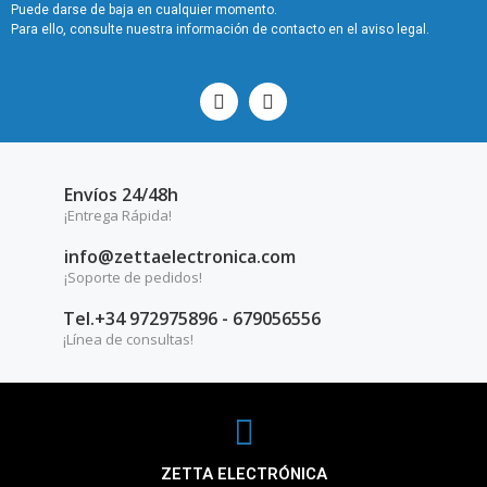
Puede darse de baja en cualquier momento.
Para ello, consulte nuestra información de contacto en el aviso legal.
Envíos 24/48h
¡Entrega Rápida!
info@zettaelectronica.com
¡Soporte de pedidos!
Tel.+34 972975896 - 679056556
¡Línea de consultas!
ZETTA ELECTRÓNICA