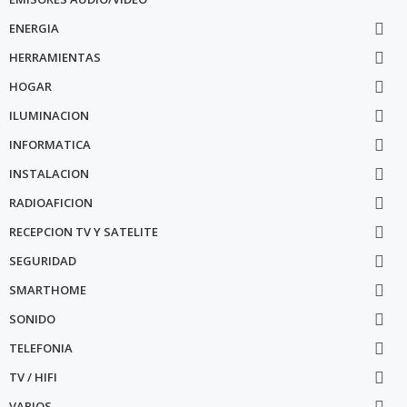
ENERGIA

HERRAMIENTAS

HOGAR

ILUMINACION

INFORMATICA

INSTALACION

RADIOAFICION

RECEPCION TV Y SATELITE

SEGURIDAD

SMARTHOME

SONIDO

TELEFONIA

TV / HIFI

VARIOS