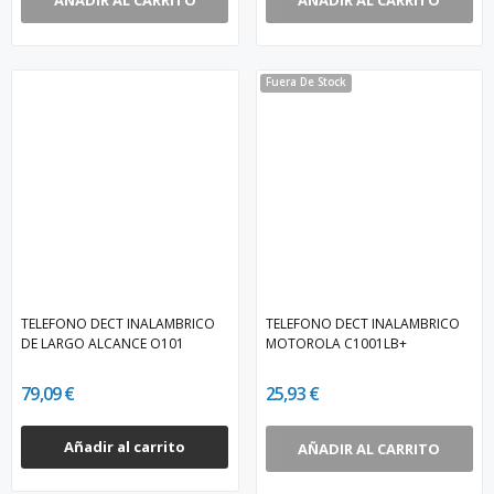
Fuera De Stock
TELEFONO DECT INALAMBRICO
TELEFONO DECT INALAMBRICO
DE LARGO ALCANCE O101
MOTOROLA C1001LB+
79,09 €
25,93 €
Añadir al carrito
AÑADIR AL CARRITO