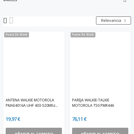

Relevancia
Fuera De Stock
Fuera De Stock
ANTENA WALKIE MOTOROLA
PAREJA WALKIE-TALKIE
PMAE4016A UHF 403-520Mhz...
MOTOROLA T50 PMR446
19,97 €
76,11 €
AÑADIR AL CARRITO
AÑADIR AL CARRITO