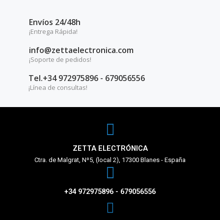
Envíos 24/48h
¡Entrega Rápida!
info@zettaelectronica.com
¡Soporte de pedidos!
Tel.+34 972975896 - 679056556
¡Línea de consultas!
ZETTA ELECTRÓNICA
Ctra. de Malgrat, Nº5, (local 2), 17300 Blanes - España
+34 972975896 - 679056556