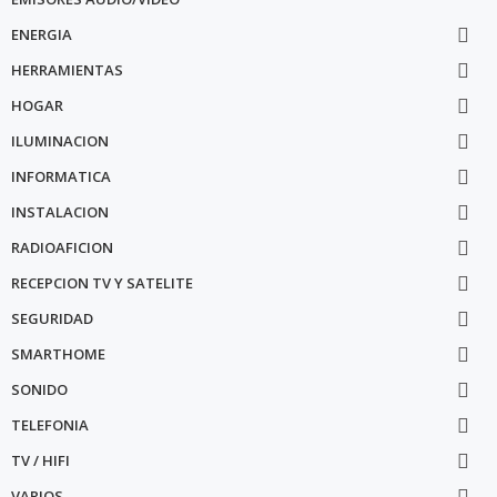
ENERGIA

HERRAMIENTAS

HOGAR

ILUMINACION

INFORMATICA

INSTALACION

RADIOAFICION

RECEPCION TV Y SATELITE

SEGURIDAD

SMARTHOME

SONIDO

TELEFONIA

TV / HIFI

VARIOS