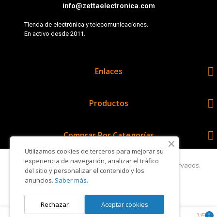
info@zettaelectronica.com
Tienda de electrónica y telecomunicaciones.
En activo desde 2011.

Enlaces

Productos

Comprar Por Categorías
Utilizamos cookies de terceros para mejorar su
experiencia de navegación, analizar el tráfico
Copyright © Zetta Electrónica. Todos los derechos reservados.
del sitio y personalizar el contenido y los
anuncios.
Saber más.
Rechazar
Aceptar cookies
0