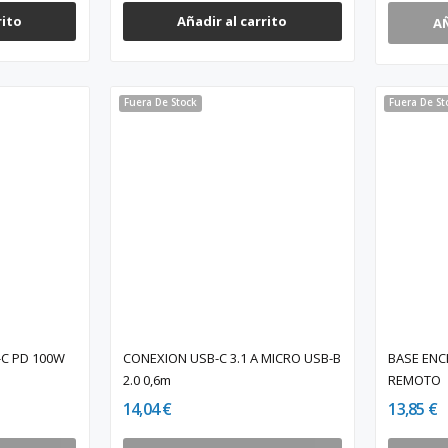
rito
Añadir al carrito
A
Fuera De Stock
Fuera De St
-C PD 100W
CONEXION USB-C 3.1 A MICRO USB-B
BASE ENC
2.0 0,6m
REMOTO
14,04 €
13,85 €