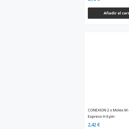
Añadir al car
CONEXION 2 x Molex M 4
Express H 6 pin
2,42 €