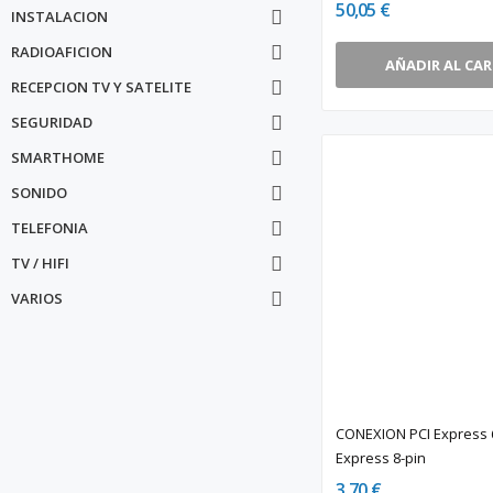
50,05 €
INSTALACION

RADIOAFICION

AÑADIR AL CA
RECEPCION TV Y SATELITE

SEGURIDAD

SMARTHOME

SONIDO

TELEFONIA

TV / HIFI

VARIOS

CONEXION PCI Express 6
Express 8-pin
3,70 €