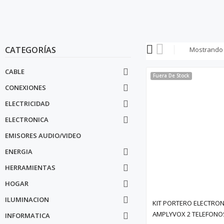
CATEGORÍAS
Mostrando 1
CABLE

Fuera De Stock
CONEXIONES

ELECTRICIDAD

ELECTRONICA

EMISORES AUDIO/VIDEO
ENERGIA

HERRAMIENTAS

HOGAR

ILUMINACION

KIT PORTERO ELECTRO
AMPLYVOX 2 TELEFONO
INFORMATICA
