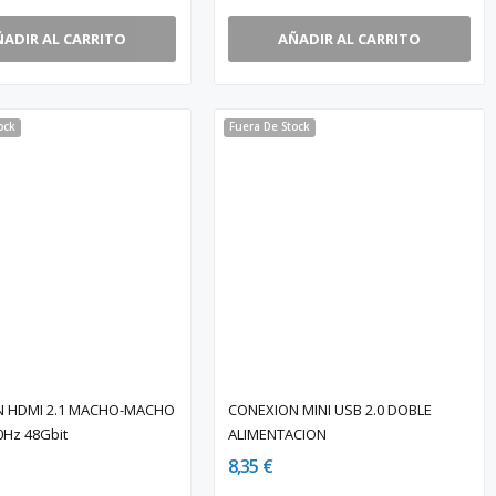
ÑADIR AL CARRITO
AÑADIR AL CARRITO
ock
Fuera De Stock
N HDMI 2.1 MACHO-MACHO
CONEXION MINI USB 2.0 DOBLE
0Hz 48Gbit
ALIMENTACION
8,35 €