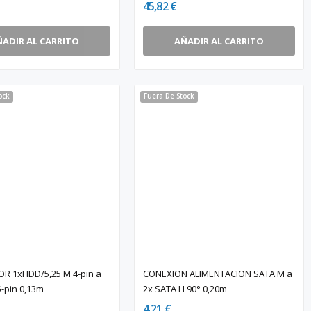
45,82 €
ÑADIR AL CARRITO
AÑADIR AL CARRITO
ock
Fuera De Stock
R 1xHDD/5,25 M 4-pin a
CONEXION ALIMENTACION SATA M a
-pin 0,13m
2x SATA H 90° 0,20m
4,21 €