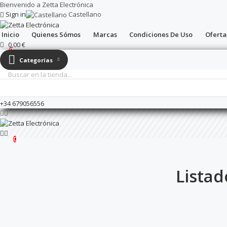
Bienvenido a Zetta Electrónica
Sign in
Castellano
Inicio
Quienes Sómos
Marcas
Condiciones De Uso
Oferta
0,00 €
0
Categorías
Llámanos:
+34 972975896
+34 679056556
0
Lista