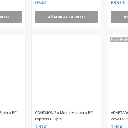
0,54 €
68,57 €
RRITO
AÑADIR AL CARRITO
A
Fuera De St
-pin a PCI
CONEXION 2 x Molex M 4-pin a PCI
ADAPTADO
Express H 8 pin
2xSATA 15
2,42 €
3,46 €