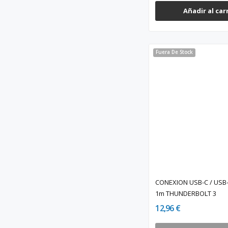
Añadir al car
Fuera De Stock
CONEXION USB-C / USB
1m THUNDERBOLT 3
12,96 €