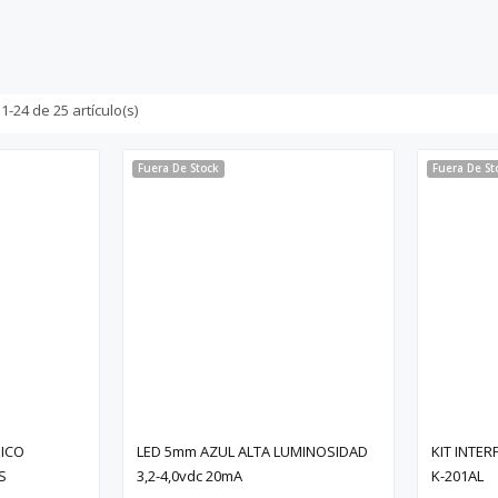
-24 de 25 artículo(s)
Fuera De Stock
Fuera De St
NICO
LED 5mm AZUL ALTA LUMINOSIDAD
KIT INTE
S
3,2-4,0vdc 20mA
K-201AL