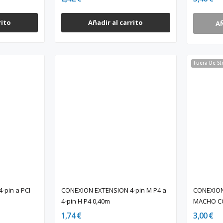
rito
Añadir al carrito
A
Fuera De St
-pin a PCI
CONEXION EXTENSION 4-pin M P4 a
CONEXION
4-pin H P4 0,40m
MACHO CO
1,74 €
3,00 €