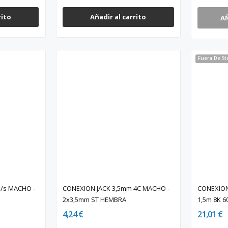
rito
Añadir al carrito
A
Fuera De St
/s MACHO -
CONEXION JACK 3,5mm 4C MACHO -
CONEXIO
2x3,5mm ST HEMBRA
1,5m 8K 6
4,24 €
21,01 €