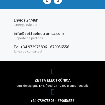
Envíos 24/48h
¡Entrega Rápida!
info@zettaelectronica.com
¡Soporte de pedidos!
Tel.+34 972975896 - 679056556
¡Línea de consultas!
ZETTA ELECTRÓNICA
Ctra. de Malgrat, Nº5, (local 2), 17300 Blanes - España
+34 972975896 - 679056556