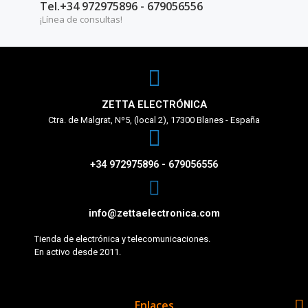
Tel.+34 972975896 - 679056556
¡Línea de consultas!
ZETTA ELECTRÓNICA
Ctra. de Malgrat, Nº5, (local 2), 17300 Blanes - España
+34 972975896 - 679056556
info@zettaelectronica.com
Tienda de electrónica y telecomunicaciones.
En activo desde 2011.

Enlaces