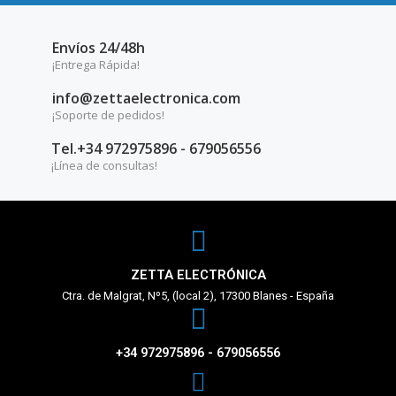
Envíos 24/48h
¡Entrega Rápida!
info@zettaelectronica.com
¡Soporte de pedidos!
Tel.+34 972975896 - 679056556
¡Línea de consultas!
ZETTA ELECTRÓNICA
Ctra. de Malgrat, Nº5, (local 2), 17300 Blanes - España
+34 972975896 - 679056556