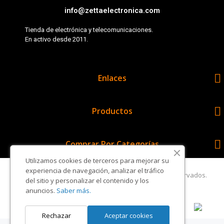
info@zettaelectronica.com
Tienda de electrónica y telecomunicaciones.
En activo desde 2011.

Enlaces

Productos

Comprar Por Categorías
Utilizamos cookies de terceros para mejorar su
experiencia de navegación, analizar el tráfico
Copyright © Zetta Electrónica. Todos los derechos reservados.
del sitio y personalizar el contenido y los
anuncios.
Saber más.
Rechazar
Aceptar cookies