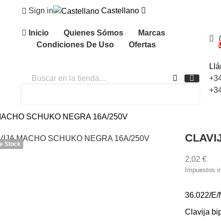
Sign in
Castellano
Inicio
Quienes Sómos
Marcas
Condiciones De Uso
Ofertas
Ll
+3
+3
MACHO SCHUKO NEGRA 16A/250V
CLAVI
e Stock
2,02 €
Impuestos i
36.022/E/
Clavija bi