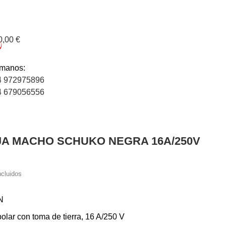
0,00 €
0
ámanos:
4 972975896
4 679056556
JA MACHO SCHUKO NEGRA 16A/250V
ncluidos
N
polar con toma de tierra, 16 A/250 V