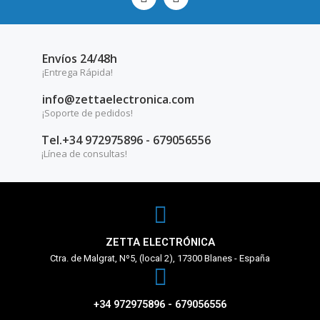
Envíos 24/48h
¡Entrega Rápida!
info@zettaelectronica.com
¡Soporte de pedidos!
Tel.+34 972975896 - 679056556
¡Línea de consultas!
ZETTA ELECTRÓNICA
Ctra. de Malgrat, Nº5, (local 2), 17300 Blanes - España
+34 972975896 - 679056556