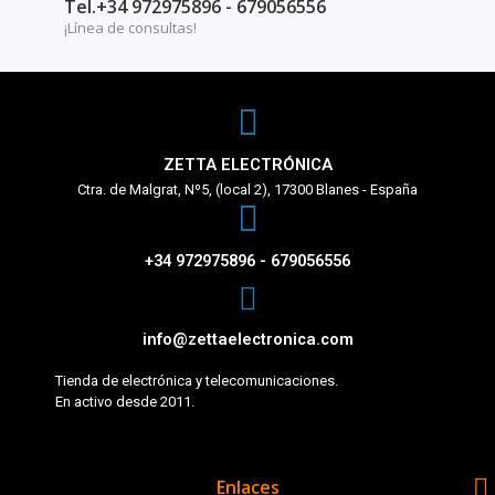
Tel.+34 972975896 - 679056556
¡Línea de consultas!
ZETTA ELECTRÓNICA
Ctra. de Malgrat, Nº5, (local 2), 17300 Blanes - España
+34 972975896 - 679056556
info@zettaelectronica.com
Tienda de electrónica y telecomunicaciones.
En activo desde 2011.

Enlaces