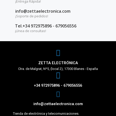
¡Entrega Rápida!
info@zettaelectronica.com
¡Soporte de pedidos!
Tel.+34 972975896 - 679056556
¡Línea de consultas!
ZETTA ELECTRÓNICA
Ctra. de Malgrat, Nº5, (local 2), 17300 Blanes - España
+34 972975896 - 679056556
info@zettaelectronica.com
Tienda de electrónica y telecomunicaciones.