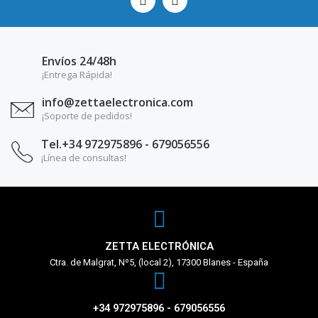
Envíos 24/48h
¡Entrega Rápida!
info@zettaelectronica.com
¡Soporte de pedidos!
Tel.+34 972975896 - 679056556
¡Línea de consultas!
ZETTA ELECTRÓNICA
Ctra. de Malgrat, Nº5, (local 2), 17300 Blanes - España
+34 972975896 - 679056556