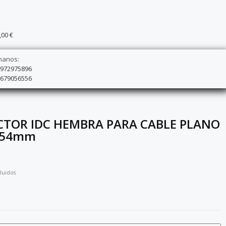
,00 €
0
manos:
 972975896
 679056556
TOR IDC HEMBRA PARA CABLE PLANO
,54mm
luidos