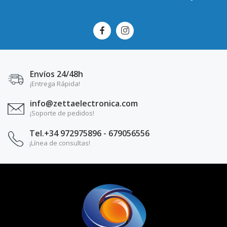
Envíos 24/48h
¡Entrega Rápida!
info@zettaelectronica.com
¡Soporte de pedidos!
Tel.+34 972975896 - 679056556
¡Línea de consultas!