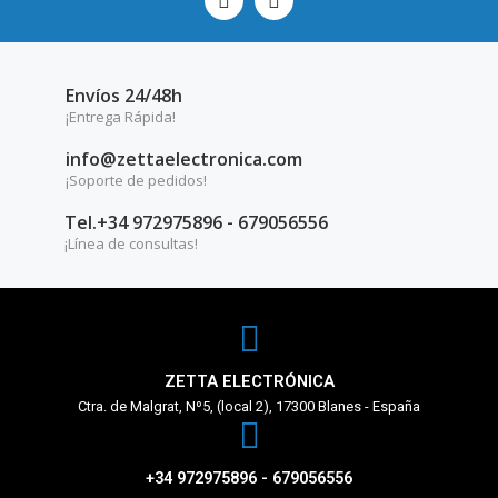
Envíos 24/48h
¡Entrega Rápida!
info@zettaelectronica.com
¡Soporte de pedidos!
Tel.+34 972975896 - 679056556
¡Línea de consultas!
ZETTA ELECTRÓNICA
Ctra. de Malgrat, Nº5, (local 2), 17300 Blanes - España
+34 972975896 - 679056556