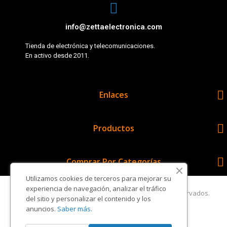
info@zettaelectronica.com
Tienda de electrónica y telecomunicaciones.
En activo desde 2011.

Enlaces

Productos

Comprar Por Categorías
Utilizamos cookies de terceros para mejorar su
experiencia de navegación, analizar el tráfico
Copyright © Zetta Electrónica. Todos los derechos reservados.
del sitio y personalizar el contenido y los
anuncios.
Saber más.