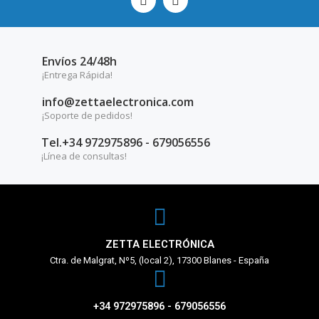
Envíos 24/48h
¡Entrega Rápida!
info@zettaelectronica.com
¡Soporte de pedidos!
Tel.+34 972975896 - 679056556
¡Línea de consultas!
ZETTA ELECTRÓNICA
Ctra. de Malgrat, Nº5, (local 2), 17300 Blanes - España
+34 972975896 - 679056556