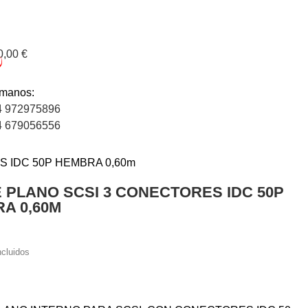
0,00 €
0
ámanos:
4 972975896
4 679056556
 IDC 50P HEMBRA 0,60m
 PLANO SCSI 3 CONECTORES IDC 50P
A 0,60M
ncluidos