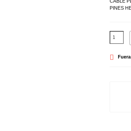
CABLE P
PINES HE

Fuera