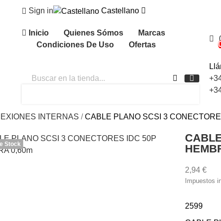
Sign in
Castellano
Inicio
Quienes Sómos
Marcas
Condiciones De Uso
Ofertas
Ll
+3
+3
EXIONES INTERNAS
CABLE PLANO SCSI 3 CONECTORES
CABLE
e Stock
HEMBR
2,94 €
Impuestos i
2599