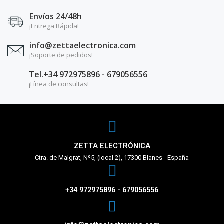
Envíos 24/48h
¡Entrega Rápida!
info@zettaelectronica.com
¡Soporte de pedidos!
Tel.+34 972975896 - 679056556
¡Línea de consultas!
ZETTA ELECTRÓNICA
Ctra. de Malgrat, Nº5, (local 2), 17300 Blanes - España
+34 972975896 - 679056556