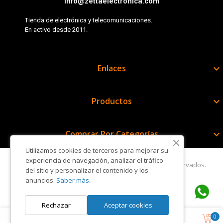
info@zettaelectronica.com
Tienda de electrónica y telecomunicaciones.
En activo desde 2011.
Enlaces

Productos

Comprar Por Categorías

Utilizamos cookies de terceros para mejorar su
experiencia de navegación, analizar el tráfico
Copyright © Zetta Electrónica. Todos los derechos reservados.
del sitio y personalizar el contenido y los
anuncios.
Saber más.
Rechazar
Aceptar cookies
0