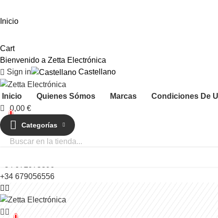
Inicio
Cart
Bienvenido a Zetta Electrónica
Sign in
Castellano
Inicio
Quienes Sómos
Marcas
Condiciones De 
0,00 €
0
Categorías
Llámanos:
+34 972975896
+34 679056556
0