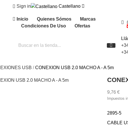
Sign in
Castellano
Inicio
Quienes Sómos
Marcas
Condiciones De Uso
Ofertas
Ll
+3
+3
EXIONES USB
CONEXION USB 2.0 MACHO A - A 5m
CONEX
9,76 €
Impuestos i
2895-5
CABLE US