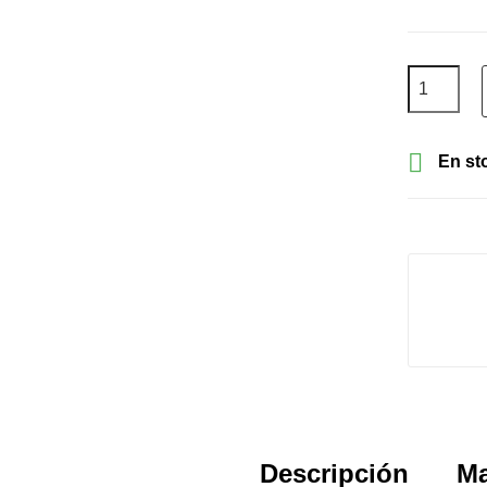

En st
Descripción
Ma