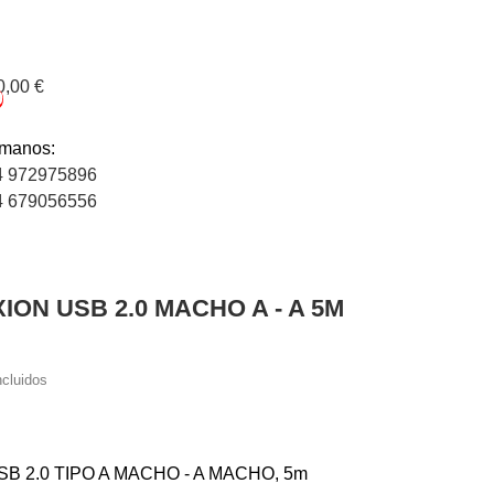
0,00 €
0
ámanos:
4 972975896
4 679056556
ION USB 2.0 MACHO A - A 5M
ncluidos
B 2.0 TIPO A MACHO - A MACHO, 5m