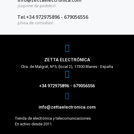
¡Soporte de pedidos!
Tel.+34 972975896 - 679056556
¡Línea de consultas!
ZETTA ELECTRÓNICA
Ctra. de Malgrat, Nº5, (local 2), 17300 Blanes - España
+34 972975896 - 679056556
info@zettaelectronica.com
Tienda de electrónica y telecomunicaciones.
En activo desde 2011.