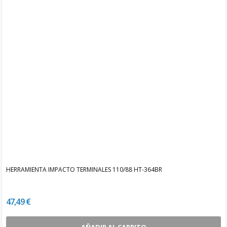
HERRAMIENTA IMPACTO TERMINALES 110/88 HT-364BR
47,49 €
AÑADIR AL CARRITO