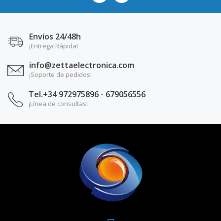
Envíos 24/48h
¡Entrega Rápida!
info@zettaelectronica.com
¡Soporte de pedidos!
Tel.+34 972975896 - 679056556
¡Línea de consultas!