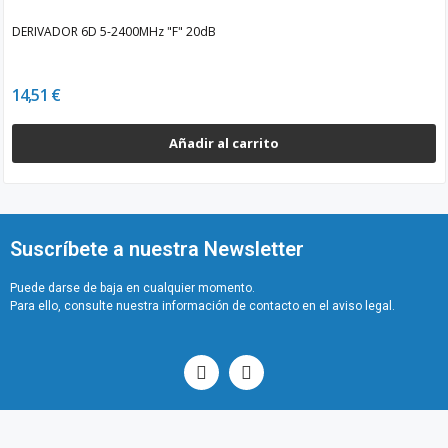
DERIVADOR 6D 5-2400MHz "F" 20dB
14,51 €
Añadir al carrito
Suscríbete a nuestra Newsletter
Puede darse de baja en cualquier momento.
Para ello, consulte nuestra información de contacto en el aviso legal.