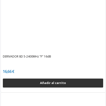
DERIVADOR 8D 5-2400MHz "F" 16dB
16,66 €
Añadir al carrito