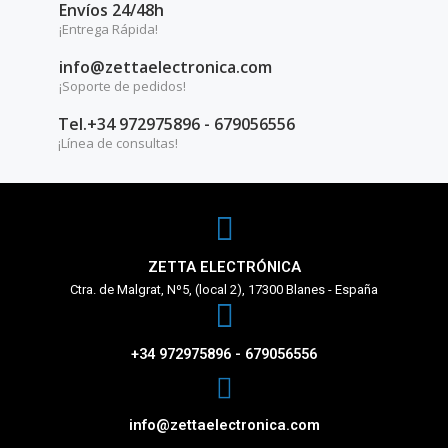
Envíos 24/48h
¡Entrega Rápida!
info@zettaelectronica.com
¡Soporte de pedidos!
Tel.+34 972975896 - 679056556
¡Línea de consultas!
ZETTA ELECTRÓNICA
Ctra. de Malgrat, Nº5, (local 2), 17300 Blanes - España
+34 972975896 - 679056556
info@zettaelectronica.com