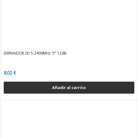
DERIVADOR 2D 5-2400MHz "F" 12dB
8,02 €
Añadir al carrito