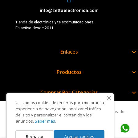
info@zettaelectronica.com
Tienda de electrónica y telecomunicaciones.
En activo desde 2011.
Enlaces

Productos

Comprar Por Categorías

Utilizamos cookies de terceros para mejorar su
experiencia de navegación, analizar el tráfico
Copyright © Zetta Electrónica. Todos los derechos reservados.
del sitio y personalizar el contenido y los
anuncios.
Saber más.
Rechazar
Aceptar cookies