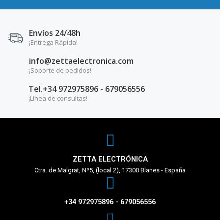
Envíos 24/48h
¡Entrega Rápida!
info@zettaelectronica.com
¡Soporte de pedidos!
Tel.+34 972975896 - 679056556
¡Línea de consultas!
ZETTA ELECTRÓNICA
Ctra. de Malgrat, Nº5, (local 2), 17300 Blanes - España
+34 972975896 - 679056556