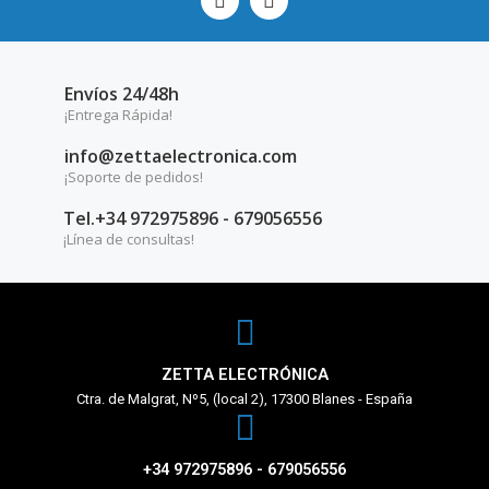
Envíos 24/48h
¡Entrega Rápida!
info@zettaelectronica.com
¡Soporte de pedidos!
Tel.+34 972975896 - 679056556
¡Línea de consultas!
ZETTA ELECTRÓNICA
Ctra. de Malgrat, Nº5, (local 2), 17300 Blanes - España
+34 972975896 - 679056556