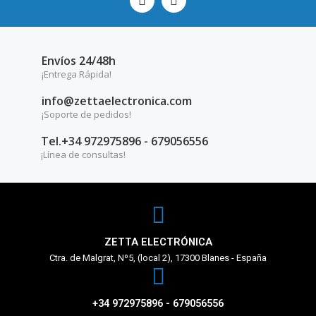
Envíos 24/48h
¡Entrega Rápida!
info@zettaelectronica.com
¡Soporte de pedidos!
Tel.+34 972975896 - 679056556
¡Línea de consultas!
ZETTA ELECTRÓNICA
Ctra. de Malgrat, Nº5, (local 2), 17300 Blanes - España
+34 972975896 - 679056556