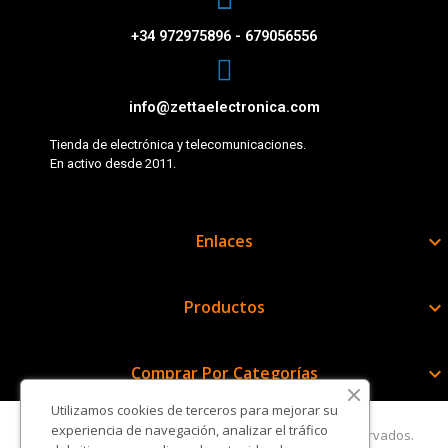
+34 972975896 - 679056556
info@zettaelectronica.com
Tienda de electrónica y telecomunicaciones.
En activo desde 2011.
Enlaces

Productos

Comprar Por Categorías

Utilizamos cookies de terceros para mejorar su
experiencia de navegación, analizar el tráfico
Copyright © Zetta Electrónica. Todos los derechos reservados.