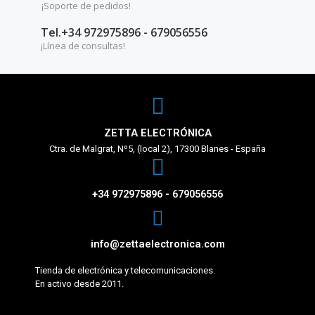
¡Soporte de pedidos!
Tel.+34 972975896 - 679056556
¡Línea de consultas!
ZETTA ELECTRÓNICA
Ctra. de Malgrat, Nº5, (local 2), 17300 Blanes - España
+34 972975896 - 679056556
info@zettaelectronica.com
Tienda de electrónica y telecomunicaciones.
En activo desde 2011.