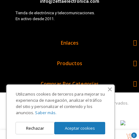
info@zettaelectronica.com
Tienda de electrónica y telecomunicaciones.
En activo desde 2011.

Enlaces

Productos

Comprar Por Categorías
Utilizamos cookies de terceros para mejorar su
experiencia de navegación, analizar el tráfico
Copyright © Zetta Electrónica. Todos los derechos reservados.
del sitio y personalizar el contenido y los
anuncios.
Saber más.
Rechazar
Aceptar cookies
0