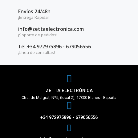
Envíos 24/48h
¡Entrega Rápida!
info@zettaelectronica.com
¡Soporte de pedidos!
Tel.+34 972975896 - 679056556
¡Línea de consultas!
ZETTA ELECTRÓNICA
Ctra. de Malgrat, Nº5, (local 2), 17300 Blanes - España
+34 972975896 - 679056556