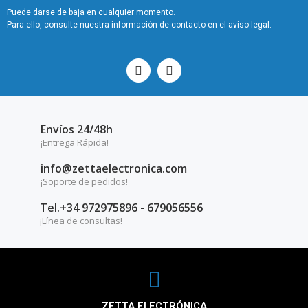
Puede darse de baja en cualquier momento.
Para ello, consulte nuestra información de contacto en el aviso legal.
Envíos 24/48h
¡Entrega Rápida!
info@zettaelectronica.com
¡Soporte de pedidos!
Tel.+34 972975896 - 679056556
¡Línea de consultas!
ZETTA ELECTRÓNICA