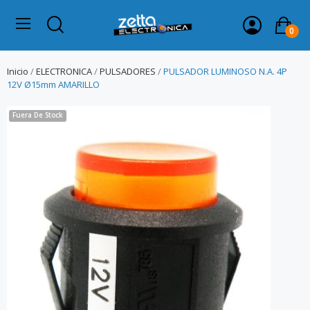
0
Inicio
ELECTRONICA
PULSADORES
PULSADOR LUMINOSO N.A. 4P
12V Ø15mm AMARILLO
Fuera De Stock