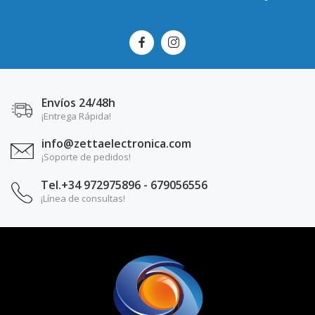
Envíos 24/48h
¡Entrega Rápida!
info@zettaelectronica.com
¡Soporte de pedidos!
Tel.+34 972975896 - 679056556
¡Línea de consultas!