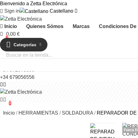
Bienvenido a Zetta Electrónica
Sign in
Castellano
Inicio
Quienes Sómos
Marcas
Condiciones De
0,00 €
0
Categorías
Llámanos:
+34 972975896
+34 679056556
0
Inicio
HERRAMIENTAS
SOLDADURA
REPARADOR DE C
Fuera D